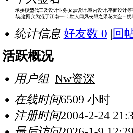
承接模型代工及设计业务(logo设计,室内设计,平面设计等等)
哉,这厮实为混于江南一带,世人闻风丧胆之采花大盗－妮
统计信息
好友数 0
|
回帖
活跃概况
用户组
Nw资深
在线时间
6509 小时
注册时间
2004-2-24 21:
最后访问
2026-1-9 12:2