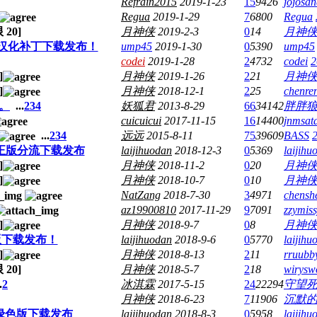
Refrain2015
2019-1-23
15
9426
jojosa
Regua
2019-1-29
7
6800
Regua
限
20
]
月神侠
2019-2-3
0
14
月神
汉化补丁下载发布！
ump45
2019-1-30
0
5390
ump45
codei
2019-1-28
2
4732
codei
2
]
月神侠
2019-1-26
2
21
月神
]
月神侠
2018-12-1
2
25
chenre
。。
...
2
3
4
妖狐君
2013-8-29
66
34142
胖胖
cuicuicui
2017-11-15
16
14400
jnmsat
...
2
3
4
远远
2015-8-11
75
39609
BASS
m正版分流下载发布
laijihuodan
2018-12-3
0
5369
laijihu
]
月神侠
2018-11-2
0
20
月神
]
月神侠
2018-10-7
0
10
月神
NatZang
2018-7-30
3
4971
chensh
az19900810
2017-11-29
9
7091
zzymis
]
月神侠
2018-9-7
0
8
月神
版下载发布！
laijihuodan
2018-9-6
0
5770
laijihu
]
月神侠
2018-8-13
2
11
rruubb
限
20
]
月神侠
2018-5-7
2
18
wirysw
.
2
冰淇霖
2017-5-15
24
22294
守望
月神侠
2018-6-23
7
11906
沉默
绿色版下载发布
laijihuodan
2018-8-3
0
5958
laijihu