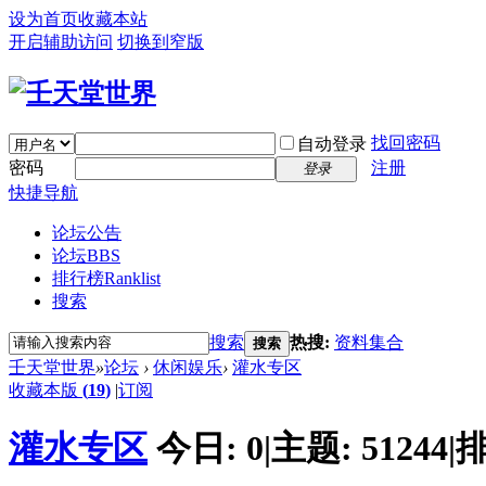
设为首页
收藏本站
开启辅助访问
切换到窄版
找回密码
自动登录
密码
注册
登录
快捷导航
论坛公告
论坛
BBS
排行榜
Ranklist
搜索
搜索
热搜:
资料集合
搜索
壬天堂世界
»
论坛
›
休闲娱乐
›
灌水专区
收藏本版
(
19
)
|
订阅
灌水专区
今日:
0
|
主题:
51244
|
排