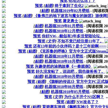
预览
论坛怎么活了？
预览
[
贴图
]
终于拿到了生化2
[
贴图
]
机器猫2019年02月壁纸
- [阅读权
预览
[
贴图
]
《鲁弗兰的地下迷宫与魔女的旅团》游侠网
预览
屠龙勇士
[
贴图
]
机器猫2019年01月壁纸
- [阅读权限
20
[
贴图
]
机器猫2018年12月壁纸
- [阅读权限
20
预览
你好NW- -貌似有3年多没登陆论坛。
预览
[
文学
]
不知不觉已经注册11年了。
预览
还有13年前的小伙伴吗？是十三年前啊~~~~
预览
[
贴图
]
《克苏鲁的呼唤》官方中文正式版Stea
[
贴图
]
机器猫2018年11月壁纸
- [阅读权限
20
[
贴图
]
机器猫2018年10月壁纸
- [阅读权限
20
预览
兴趣使然的涂鸦故事《一拳就倒》
预览
好久没发帖了，说说吧，我也做爸爸了。
[
贴图
]
机器猫2018年09月壁纸
- [阅读权限
20
预览
[
贴图
]
《旗帜的传说3》官方中文PC正式
[
贴图
]
机器猫2018年08月壁纸
- [阅读权限
20
[
贴图
]
机器猫2018年05月壁纸
- [阅读权
预览
[
文学
]
为什么不开个NS区啊？
..
预览
[
贴图
]
NW改名了？
预览
[
贴图
]
育碧赛车游戏《飙酷车神2》官方中文