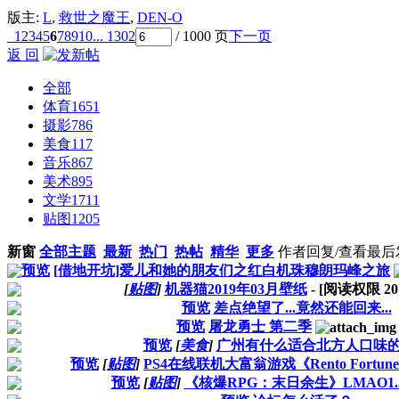
版主:
L
,
救世之魔王
,
DEN-O
1
2
3
4
5
6
7
8
9
10
... 1302
/ 1000 页
下一页
返 回
全部
体育
1651
摄影
786
美食
117
音乐
867
美术
895
文学
1711
贴图
1205
新窗
全部主题
最新
热门
热帖
精华
更多
作者
回复/查看
最后
预览
[借地开坑]爱儿和她的朋友们之红白机珠穆朗玛峰之旅
[
贴图
]
机器猫2019年03月壁纸
- [阅读权限
20
预览
差点绝望了...竟然还能回来...
预览
屠龙勇士 第二季
预览
[
美食
]
广州有什么适合北方人口味
预览
[
贴图
]
PS4在线联机大富翁游戏《Rento Fortu
预览
[
贴图
]
《核爆RPG：末日余生》LMAO1