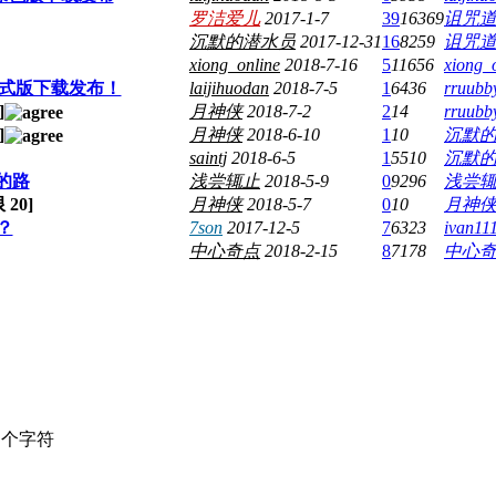
罗洁爱儿
2017-1-7
39
16369
诅咒
沉默的潜水员
2017-12-31
16
8259
诅咒
xiong_online
2018-7-16
5
11656
xiong_
正式版下载发布！
laijihuodan
2018-7-5
1
6436
rruubb
]
月神侠
2018-7-2
2
14
rruubb
]
月神侠
2018-6-10
1
10
沉默
saintj
2018-6-5
1
5510
沉默
的路
浅尝辄止
2018-5-9
0
9296
浅尝
限
20
]
月神侠
2018-5-7
0
10
月神
？
7son
2017-12-5
7
6323
ivan11
中心奇点
2018-2-15
8
7178
中心
个字符