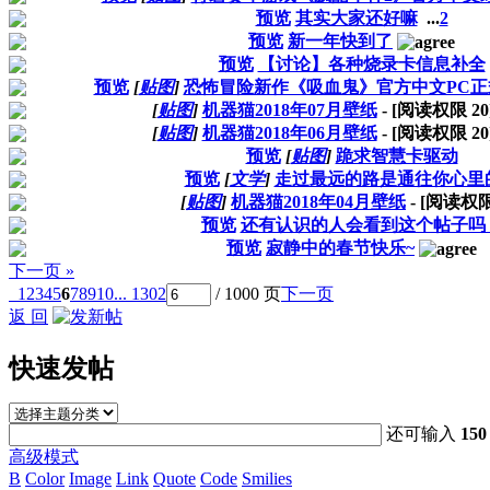
预览
其实大家还好嘛
...
2
预览
新一年快到了
预览
【讨论】各种烧录卡信息补全
预览
[
贴图
]
恐怖冒险新作《吸血鬼》官方中文PC
[
贴图
]
机器猫2018年07月壁纸
- [阅读权限
20
[
贴图
]
机器猫2018年06月壁纸
- [阅读权限
20
预览
[
贴图
]
跪求智慧卡驱动
预览
[
文学
]
走过最远的路是通往你心里
[
贴图
]
机器猫2018年04月壁纸
- [阅读权
预览
还有认识的人会看到这个帖子吗
预览
寂静中的春节快乐~
下一页 »
1
2
3
4
5
6
7
8
9
10
... 1302
/ 1000 页
下一页
返 回
快速发帖
还可输入
150
高级模式
B
Color
Image
Link
Quote
Code
Smilies