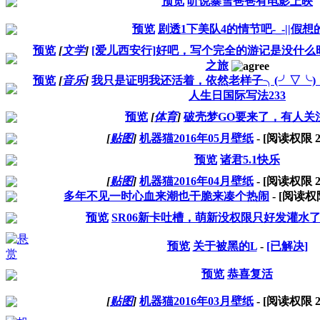
预览
听说暴雪爸爸有电影上映
预览
剧透1下美队4的情节吧-_-||假想
预览
[
文学
]
[爱儿西安行]好吧，写个完全的游记是没什
之旅
预览
[
音乐
]
我只是证明我还活着，依然老样子╮(╯▽╰
人生日国际写法233
预览
[
体育
]
破壳梦GO要来了，有人关
[
贴图
]
机器猫2016年05月壁纸
- [阅读权限
预览
诸君5.1快乐
[
贴图
]
机器猫2016年04月壁纸
- [阅读权限
多年不见一时心血来潮也干脆来凑个热闹
- [阅读
预览
SR06新卡吐槽，萌新没权限只好发灌水
预览
关于被黑的L
-
[已解决]
预览
恭喜复活
[
贴图
]
机器猫2016年03月壁纸
- [阅读权限