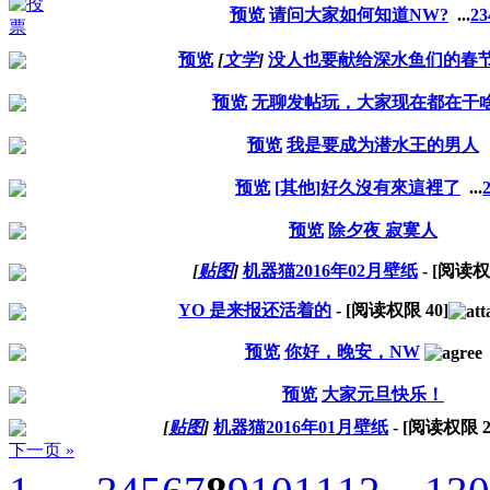
预览
请问大家如何知道NW?
...
2
3
预览
[
文学
]
没人也要献给深水鱼们的春
预览
无聊发帖玩，大家现在都在干
预览
我是要成为潜水王的男人
预览
[其他]好久沒有來這裡了
...
预览
除夕夜 寂寞人
[
贴图
]
机器猫2016年02月壁纸
- [阅读
YO 是来报还活着的
- [阅读权限
40
]
预览
你好，晚安，NW
预览
大家元旦快乐！
[
贴图
]
机器猫2016年01月壁纸
- [阅读权限
下一页 »