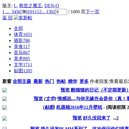
版主:
L
,
救世之魔王
,
DEN-O
1 ...
3
4
5
6
7
8
9
10
11
12
... 1302
/ 1000 页
下一页
返 回
全部
体育
1651
摄影
786
美食
117
音乐
867
美术
895
文学
1711
贴图
1205
新窗
全部主题
最新
热门
热帖
精华
更多
作者
回复/查看
最后
预览
酷猫猫的日记（不定期更新
预览
[
文学
]
情感说....与你无缘岂会是你（真
[
贴图
]
机器猫2016年12月壁纸
- [阅读权限
预览
好久没回来了
...
2
预览
很久没发PLMM系列了，这次保证你们很