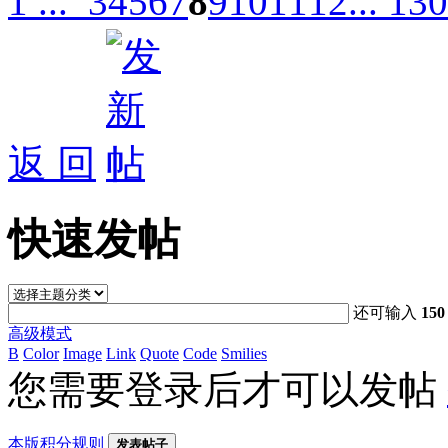
1 ...
3
4
5
6
7
8
9
10
11
12
... 13
返 回
快速发帖
还可输入
150
高级模式
B
Color
Image
Link
Quote
Code
Smilies
您需要登录后才可以发帖
本版积分规则
发表帖子