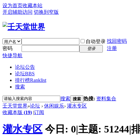
设为首页
收藏本站
开启辅助访问
切换到窄版
找回密码
自动登录
密码
注册
登录
快捷导航
论坛公告
论坛
BBS
排行榜
Ranklist
搜索
搜索
热搜:
资料集合
搜索
壬天堂世界
»
论坛
›
休闲娱乐
›
灌水专区
收藏本版
(
19
)
|
订阅
灌水专区
今日:
0
|
主题:
51244
|
排