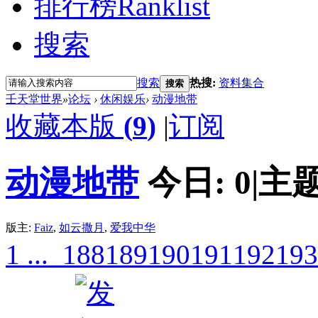
排行榜
Ranklist
搜索
搜索
热搜:
资料集合
搜索
壬天堂世界
»
论坛
›
休闲娱乐
›
动漫地带
收藏本版
(
9
)
|
订阅
动漫地带
今日:
0
|
主题
版主:
Faiz
,
如云撒月
,
爱我中华
1 ...
188
189
190
191
192
193