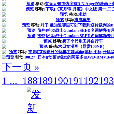
预览
移动:
有无人知道边度有D.N.Angel的漫画下
预览
移动:
[下载]《真月谭·月姬》中文版 第一.二.
预览
移动:
求助
预览
移动:
求电车男
预览
移动:
对了 谁知道哪里可以下载到逆转裁判的BGM
预览
[资料]机动战士Gundam SEED名词解释专
预览
[资料]机动战士Gundam SEED名词解释专
预览
移动:
卖了个代步工具自行车
预览
移动:
求日文漫画（悬赏100NB）
预览
移动:
[申精]凉宫春日的忧郁主题桌面(鼠标,图标,开机音
预览
移动:
[08.27][日本][动画][银发的阿基多][DVD-RMVB/4
下一页 »
1 ...
188
189
190
191
192
193