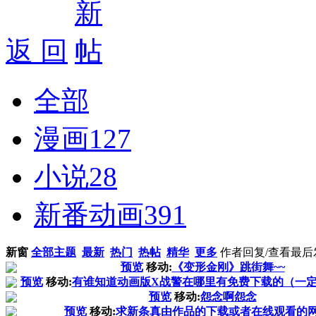
返 回
全部
漫画
127
小说
28
新番动画
391
新窗
全部主题
最新
热门
热帖
精华
更多
作者
回复/查看
最后
预览
移动:
《变形金刚》跳街舞~~
预览
移动:
有谁知道动画版X战警在哪里有免费下载的（一
预览
移动:
怨念啊怨念
预览
移动:
求新条真由作品的下载或者在线观看的