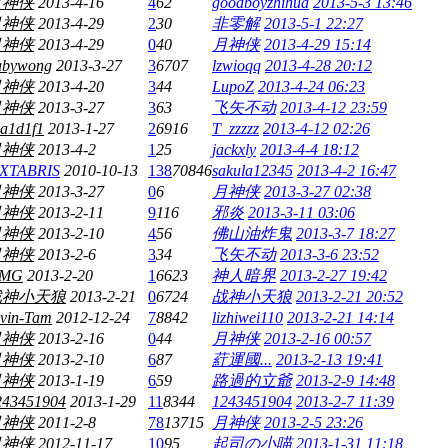
月神侠
2013-4-16
4
62
goodboyzhihua
2013-5-3 13:46
月神侠
2013-4-29
2
30
非零解
2013-5-1 22:27
月神侠
2013-4-29
0
40
月神侠
2013-4-29 15:14
abywong
2013-3-27
3
6707
lzwioqq
2013-4-28 20:12
月神侠
2013-4-20
3
44
LupoZ
2013-4-24 06:23
月神侠
2013-3-27
3
63
飞矢不动
2013-4-12 23:59
1a1d1f1
2013-1-27
2
6916
T_zzzzz
2013-4-12 02:26
月神侠
2013-4-2
1
25
jackxly
2013-4-4 18:12
XTABRIS
2010-10-13
138
70846
sakula12345
2013-4-2 16:47
月神侠
2013-3-27
0
6
月神侠
2013-3-27 02:38
月神侠
2013-2-11
9
116
邪炎
2013-3-11 03:06
月神侠
2013-2-10
4
56
佛山油炸鬼
2013-3-7 18:27
月神侠
2013-2-6
3
34
飞矢不动
2013-3-6 23:52
MG
2013-2-20
1
6623
神人暗界
2013-2-27 19:42
战神小天狼
2013-2-21
0
6724
战神小天狼
2013-2-21 20:52
lvin-Tam
2012-12-24
7
8842
lizhiwei110
2013-2-21 14:14
月神侠
2013-2-16
0
44
月神侠
2013-2-16 00:57
月神侠
2013-2-10
6
87
葒運國...
2013-2-13 19:41
月神侠
2013-1-19
6
59
路過的立爺
2013-2-9 14:48
243451904
2013-1-29
11
8344
1243451904
2013-2-7 11:39
月神侠
2011-2-8
78
13715
月神侠
2013-2-5 23:26
月神侠
2012-11-17
10
95
起司の小喵
2013-1-31 11:18