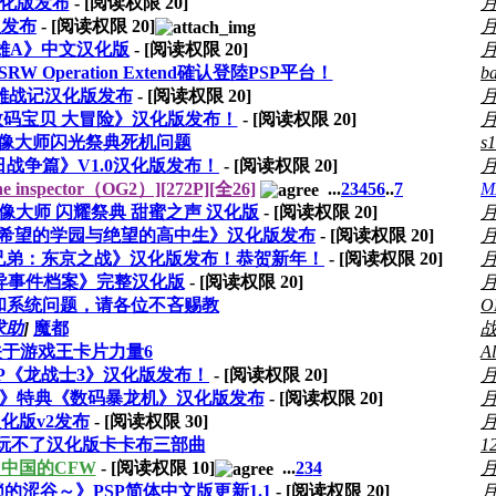
化版发布
- [阅读权限
20
]
版发布
- [阅读权限
20
]
雄A》中文汉化版
- [阅读权限
20
]
 Operation Extend確认登陸PSP平台！
b
娜英雄战记汉化版发布
- [阅读权限
20
]
数码宝贝 大冒险》汉化版发布！
- [阅读权限
20
]
偶像大师闪光祭典死机问题
s
日战争篇》V1.0汉化版发布！
- [阅读权限
20
]
nspector（OG2）][272P][全26]
...
2
3
4
5
6
..
7
M
像大师 闪耀祭典 甜蜜之声 汉化版
- [阅读权限
20
]
希望的学园与绝望的高中生》汉化版发布
- [阅读权限
20
]
番长 兄弟：东京之战》汉化版发布！恭贺新年！
- [阅读权限
20
]
怪异事件档案》完整汉化版
- [阅读权限
20
]
和系统问题，请各位不吝赐教
O
求助
]
魔都
于游戏王卡片力量6
A
PSP《龙战士3》汉化版发布！
- [阅读权限
20
]
冒险》特典《数码暴龙机》汉化版发布
- [阅读权限
20
]
化版v2发布
- [阅读权限
30
]
-C2玩不了汉化版卡卡布三部曲
1
2：来自中国的CFW
- [阅读权限
10
]
...
2
3
4
封锁的涩谷～》PSP简体中文版更新1.1
- [阅读权限
20
]