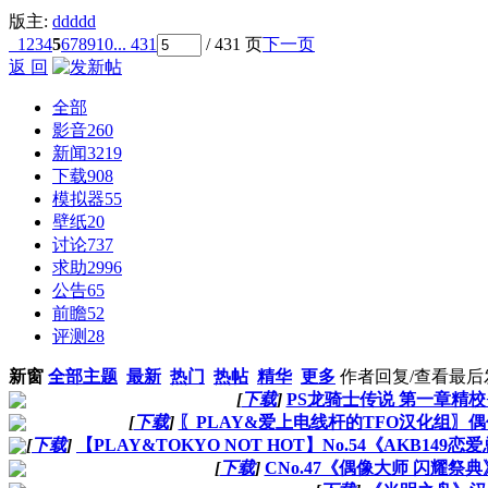
版主:
ddddd
1
2
3
4
5
6
7
8
9
10
... 431
/ 431 页
下一页
返 回
全部
影音
260
新闻
3219
下载
908
模拟器
55
壁纸
20
讨论
737
求助
2996
公告
65
前瞻
52
评测
28
新窗
全部主题
最新
热门
热帖
精华
更多
作者
回复/查看
最后
[
下载
]
PS龙骑士传说 第一章精
[
下载
]
〖PLAY&爱上电线杆的TFO汉化组〗偶
[
下载
]
【PLAY&TOKYO NOT HOT】No.54《AKB14
[
下载
]
CNo.47《偶像大师 闪耀