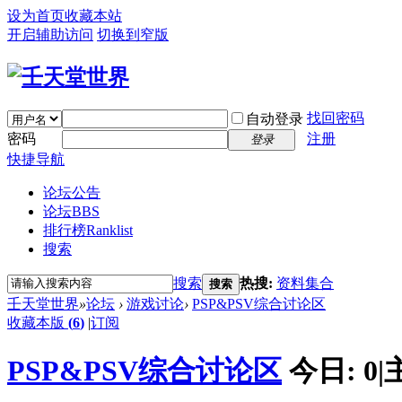
设为首页
收藏本站
开启辅助访问
切换到窄版
找回密码
自动登录
密码
注册
登录
快捷导航
论坛公告
论坛
BBS
排行榜
Ranklist
搜索
搜索
热搜:
资料集合
搜索
壬天堂世界
»
论坛
›
游戏讨论
›
PSP&PSV综合讨论区
收藏本版
(
6
)
|
订阅
PSP&PSV综合讨论区
今日:
0
|