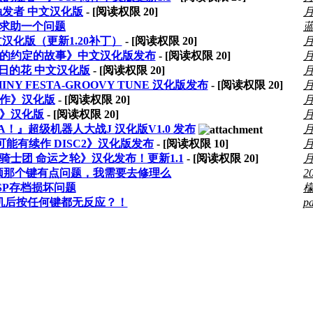
触发者 中文汉化版
- [阅读权限
20
]
求助一个问题
蓝
文汉化版（更新1.20补丁）
- [阅读权限
20
]
的约定的故事》中文汉化版发布
- [阅读权限
20
]
日的花 中文汉化版
- [阅读权限
20
]
 FESTA-GROOVY TUNE 汉化版发布
- [阅读权限
20
]
作》汉化版
- [阅读权限
20
]
3》汉化版
- [阅读权限
20
]
』超级机器人大战J 汉化版V1.0 发布
能有续作 DISC2》汉化版发布
- [阅读权限
10
]
家骑士团 命运之轮》汉化发布！更新1.1
- [阅读权限
20
]
，锁频那个键有点问题，我需要去修理么
2
SP存档损坏问题
开机后按任何键都无反应？！
p