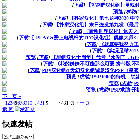
[
下载
]
【PSP吧汉化组】灵魂
预览
[
求助
]
[
下载
]
【扑家汉化】第七龙神2020 中
[
下载
]
【扑家汉化组】末日连发第九发《最后
[
下载
]
【萌动世界汉化】远去之
[
下载
]
〖PLAY&爱上电线杆的TFO汉化组〗偶像大师SHINY
[
下载
]
《就算要我努力工
[
下载
]
《实况足球201
预览
[
下载
]
【星组汉化十周年】代号『永别了，GBA！
[
下载
]
《我的妹妹不可能那么可爱 携带版 不可
[
下载
]
Play汉化组&天幻汉化组诚意汉化PSP《皇
预览
[
求助
]
PSP3000的待机
预览
[
求助
]
P
预览
[
求助
]
PSP求助 
下一页 »
1
2
3
4
5
6
7
8
9
10
... 431
/ 431 页
下一页
返 回
快速发帖