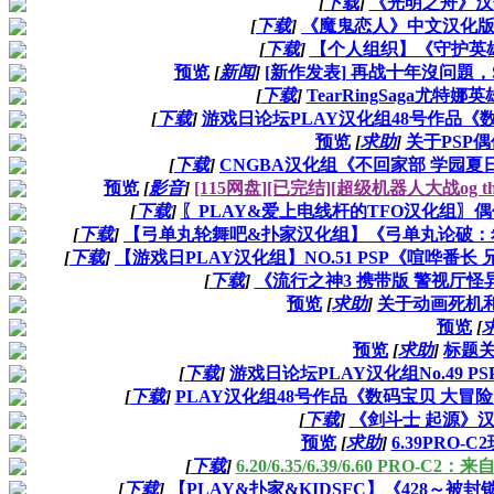
[
下载
]
《光明之舟》汉
[
下载
]
《魔鬼恋人》中文汉化
[
下载
]
【个人组织】《守护英
预览
[
新闻
]
[新作发表] 再战十年沒问題，SRW
[
下载
]
TearRingSaga尤特
[
下载
]
游戏日论坛PLAY汉化组48号作品《
预览
[
求助
]
关于PSP
[
下载
]
CNGBA汉化组《不回家部 学园夏
预览
[
影音
]
[115网盘][已完结][超级机器人大战og the i
[
下载
]
〖PLAY&爱上电线杆的TFO汉化组〗偶
[
下载
]
【弓单丸轮舞吧&扑家汉化组】《弓单丸论破：
[
下载
]
【游戏日PLAY汉化组】NO.51 PSP《喧哗
[
下载
]
《流行之神3 携带版 警视厅
预览
[
求助
]
关于动画死机
预览
[
预览
[
求助
]
标题关
[
下载
]
游戏日论坛PLAY汉化组No.49 
[
下载
]
PLAY汉化组48号作品《数码宝贝 大
[
下载
]
《剑斗士 起源》汉
预览
[
求助
]
6.39PRO
[
下载
]
6.20/6.35/6.39/6.60 PRO-C
[
下载
]
【PLAY&扑家&KIDSFC】《428～被