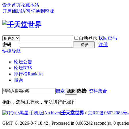
设为首页
收藏本站
开启辅助访问
切换到窄版
找回密码
自动登录
密码
注册
登录
快捷导航
论坛公告
论坛
BBS
排行榜
Ranklist
搜索
搜索
热搜:
资料集合
搜索
抱歉，您尚未登录，无法进行此操作
|
小黑屋
|
手机版
|
Archiver
|
壬天堂世界
(
京ICP备05022083号
GMT+8, 2026-8-7 18:42
, Processed in 0.006242 second(s), 0 querie