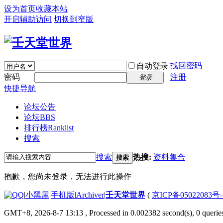
设为首页
收藏本站
开启辅助访问
切换到窄版
找回密码
自动登录
密码
注册
登录
快捷导航
论坛公告
论坛
BBS
排行榜
Ranklist
搜索
搜索
热搜:
资料集合
搜索
抱歉，您尚未登录，无法进行此操作
|
小黑屋
|
手机版
|
Archiver
|
壬天堂世界
(
京ICP备05022083号
GMT+8, 2026-8-7 13:13
, Processed in 0.002382 second(s), 0 querie