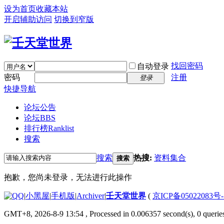
设为首页
收藏本站
开启辅助访问
切换到窄版
找回密码
自动登录
密码
注册
登录
快捷导航
论坛公告
论坛
BBS
排行榜
Ranklist
搜索
搜索
热搜:
资料集合
搜索
抱歉，您尚未登录，无法进行此操作
|
小黑屋
|
手机版
|
Archiver
|
壬天堂世界
(
京ICP备05022083号
GMT+8, 2026-8-9 13:54
, Processed in 0.006357 second(s), 0 querie