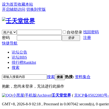
设为首页
收藏本站
开启辅助访问
切换到窄版
找回密码
自动登录
密码
注册
登录
快捷导航
论坛公告
论坛
BBS
排行榜
Ranklist
搜索
搜索
热搜:
资料集合
搜索
抱歉，您尚未登录，无法进行此操作
|
小黑屋
|
手机版
|
Archiver
|
壬天堂世界
(
京ICP备05022083号
GMT+8, 2026-8-9 02:18
, Processed in 0.007042 second(s), 0 querie