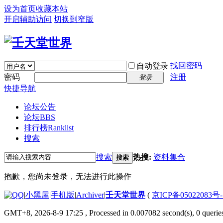
设为首页
收藏本站
开启辅助访问
切换到窄版
找回密码
自动登录
密码
注册
登录
快捷导航
论坛公告
论坛
BBS
排行榜
Ranklist
搜索
搜索
热搜:
资料集合
搜索
抱歉，您尚未登录，无法进行此操作
|
小黑屋
|
手机版
|
Archiver
|
壬天堂世界
(
京ICP备05022083号
GMT+8, 2026-8-9 17:25
, Processed in 0.007082 second(s), 0 querie