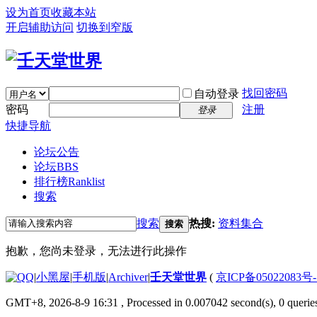
设为首页
收藏本站
开启辅助访问
切换到窄版
找回密码
自动登录
密码
注册
登录
快捷导航
论坛公告
论坛
BBS
排行榜
Ranklist
搜索
搜索
热搜:
资料集合
搜索
抱歉，您尚未登录，无法进行此操作
|
小黑屋
|
手机版
|
Archiver
|
壬天堂世界
(
京ICP备05022083号
GMT+8, 2026-8-9 16:31
, Processed in 0.007042 second(s), 0 querie