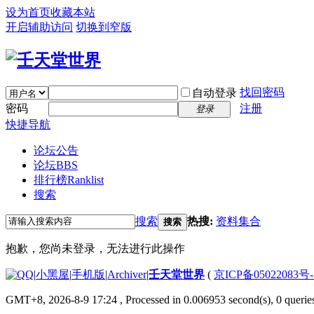
设为首页
收藏本站
开启辅助访问
切换到窄版
找回密码
自动登录
密码
注册
登录
快捷导航
论坛公告
论坛
BBS
排行榜
Ranklist
搜索
搜索
热搜:
资料集合
搜索
抱歉，您尚未登录，无法进行此操作
|
小黑屋
|
手机版
|
Archiver
|
壬天堂世界
(
京ICP备05022083号
GMT+8, 2026-8-9 17:24
, Processed in 0.006953 second(s), 0 querie