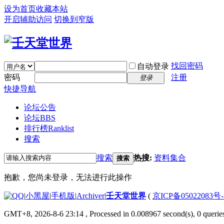
设为首页
收藏本站
开启辅助访问
切换到窄版
找回密码
自动登录
密码
注册
登录
快捷导航
论坛公告
论坛
BBS
排行榜
Ranklist
搜索
搜索
热搜:
资料集合
搜索
抱歉，您尚未登录，无法进行此操作
|
小黑屋
|
手机版
|
Archiver
|
壬天堂世界
(
京ICP备05022083号
GMT+8, 2026-8-6 23:14
, Processed in 0.008967 second(s), 0 querie