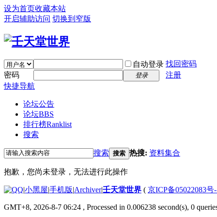
设为首页
收藏本站
开启辅助访问
切换到窄版
找回密码
自动登录
密码
注册
登录
快捷导航
论坛公告
论坛
BBS
排行榜
Ranklist
搜索
搜索
热搜:
资料集合
搜索
抱歉，您尚未登录，无法进行此操作
|
小黑屋
|
手机版
|
Archiver
|
壬天堂世界
(
京ICP备05022083号
GMT+8, 2026-8-7 06:24
, Processed in 0.006238 second(s), 0 querie