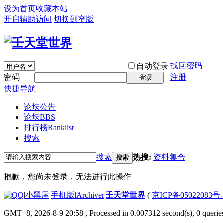
设为首页
收藏本站
开启辅助访问
切换到窄版
找回密码
自动登录
密码
注册
登录
快捷导航
论坛公告
论坛
BBS
排行榜
Ranklist
搜索
搜索
热搜:
资料集合
搜索
抱歉，您尚未登录，无法进行此操作
|
小黑屋
|
手机版
|
Archiver
|
壬天堂世界
(
京ICP备05022083号
GMT+8, 2026-8-9 20:58
, Processed in 0.007312 second(s), 0 querie