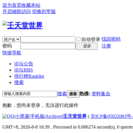
设为首页
收藏本站
开启辅助访问
切换到窄版
找回密码
自动登录
密码
注册
登录
快捷导航
论坛公告
论坛
BBS
排行榜
Ranklist
搜索
搜索
热搜:
资料集合
搜索
抱歉，您尚未登录，无法进行此操作
|
小黑屋
|
手机版
|
Archiver
|
壬天堂世界
(
京ICP备05022083号
GMT+8, 2026-8-8 16:39
, Processed in 0.006274 second(s), 0 querie