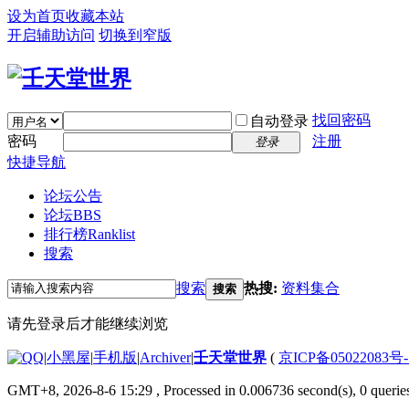
设为首页
收藏本站
开启辅助访问
切换到窄版
找回密码
自动登录
密码
注册
登录
快捷导航
论坛公告
论坛
BBS
排行榜
Ranklist
搜索
搜索
热搜:
资料集合
搜索
请先登录后才能继续浏览
|
小黑屋
|
手机版
|
Archiver
|
壬天堂世界
(
京ICP备05022083号
GMT+8, 2026-8-6 15:29
, Processed in 0.006736 second(s), 0 querie