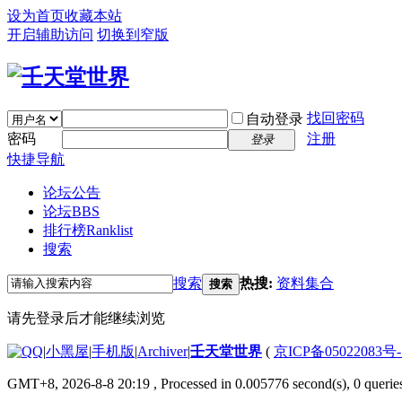
设为首页
收藏本站
开启辅助访问
切换到窄版
找回密码
自动登录
密码
注册
登录
快捷导航
论坛公告
论坛
BBS
排行榜
Ranklist
搜索
搜索
热搜:
资料集合
搜索
请先登录后才能继续浏览
|
小黑屋
|
手机版
|
Archiver
|
壬天堂世界
(
京ICP备05022083号
GMT+8, 2026-8-8 20:19
, Processed in 0.005776 second(s), 0 querie