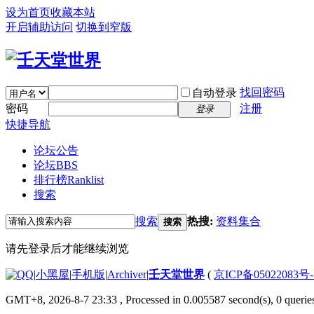
设为首页
收藏本站
开启辅助访问
切换到窄版
找回密码
自动登录
密码
注册
登录
快捷导航
论坛公告
论坛
BBS
排行榜
Ranklist
搜索
搜索
热搜:
资料集合
搜索
请先登录后才能继续浏览
|
小黑屋
|
手机版
|
Archiver
|
壬天堂世界
(
京ICP备05022083号
GMT+8, 2026-8-7 23:33
, Processed in 0.005587 second(s), 0 querie