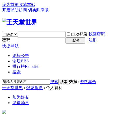
设为首页
收藏本站
开启辅助访问
切换到窄版
找回密码
自动登录
密码
注册
登录
快捷导航
论坛公告
论坛
BBS
排行榜
Ranklist
搜索
搜索
热搜:
资料集合
搜索
壬天堂世界
›
银龙幽影
›
个人资料
加为好友
发送消息