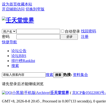
设为首页
收藏本站
开启辅助访问
切换到窄版
找回密码
自动登录
密码
注册
登录
快捷导航
论坛公告
论坛
BBS
排行榜
Ranklist
搜索
搜索
热搜:
资料集合
搜索
请先登录后才能继续浏览
|
小黑屋
|
手机版
|
Archiver
|
壬天堂世界
(
京ICP备05022083号
GMT+8, 2026-8-8 20:45
, Processed in 0.007133 second(s), 0 querie