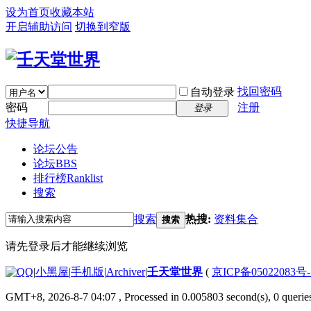
设为首页
收藏本站
开启辅助访问
切换到窄版
找回密码
自动登录
密码
注册
登录
快捷导航
论坛公告
论坛
BBS
排行榜
Ranklist
搜索
搜索
热搜:
资料集合
搜索
请先登录后才能继续浏览
|
小黑屋
|
手机版
|
Archiver
|
壬天堂世界
(
京ICP备05022083号
GMT+8, 2026-8-7 04:07
, Processed in 0.005803 second(s), 0 querie