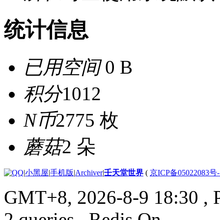
统计信息
已用空间
0 B
积分
1012
N币
2775 枚
蘑菇
2 朵
|
小黑屋
|
手机版
|
Archiver
|
壬天堂世界
(
京ICP备05022083号
GMT+8, 2026-8-9 18:30
, 
2 queries , Redis On.