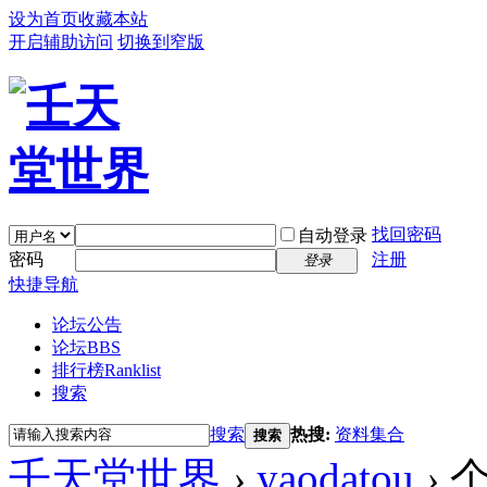
设为首页
收藏本站
开启辅助访问
切换到窄版
找回密码
自动登录
密码
注册
登录
快捷导航
论坛公告
论坛
BBS
排行榜
Ranklist
搜索
搜索
热搜:
资料集合
搜索
壬天堂世界
›
yaodatou
›
个