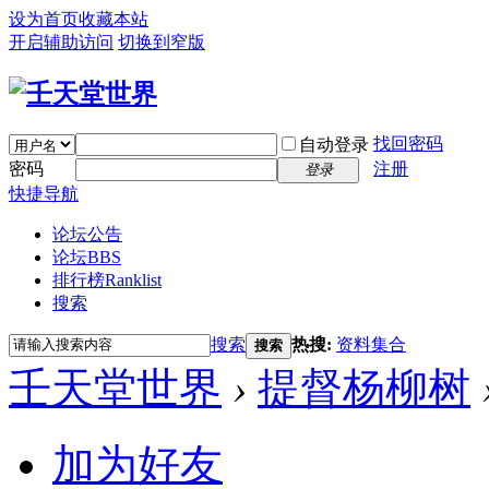
设为首页
收藏本站
开启辅助访问
切换到窄版
找回密码
自动登录
密码
注册
登录
快捷导航
论坛公告
论坛
BBS
排行榜
Ranklist
搜索
搜索
热搜:
资料集合
搜索
壬天堂世界
›
提督杨柳树
加为好友