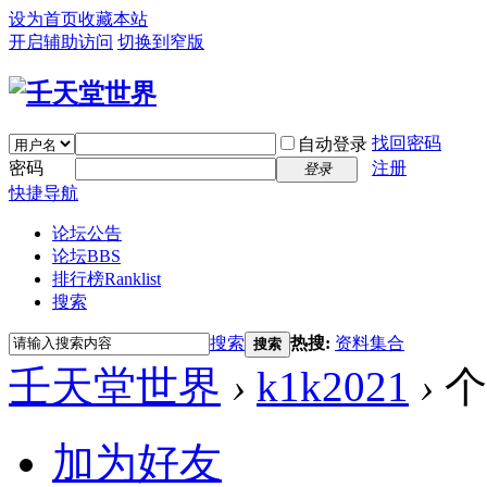
设为首页
收藏本站
开启辅助访问
切换到窄版
找回密码
自动登录
密码
注册
登录
快捷导航
论坛公告
论坛
BBS
排行榜
Ranklist
搜索
搜索
热搜:
资料集合
搜索
壬天堂世界
›
k1k2021
›
个
加为好友