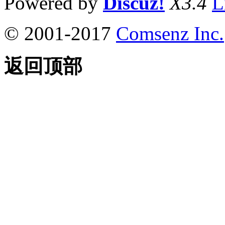
Powered by
Discuz!
X3.4
L
© 2001-2017
Comsenz Inc.
返回顶部