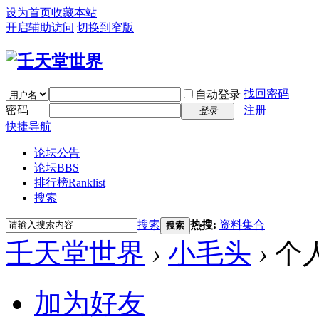
设为首页
收藏本站
开启辅助访问
切换到窄版
找回密码
自动登录
密码
注册
登录
快捷导航
论坛公告
论坛
BBS
排行榜
Ranklist
搜索
搜索
热搜:
资料集合
搜索
壬天堂世界
›
小毛头
›
个
加为好友