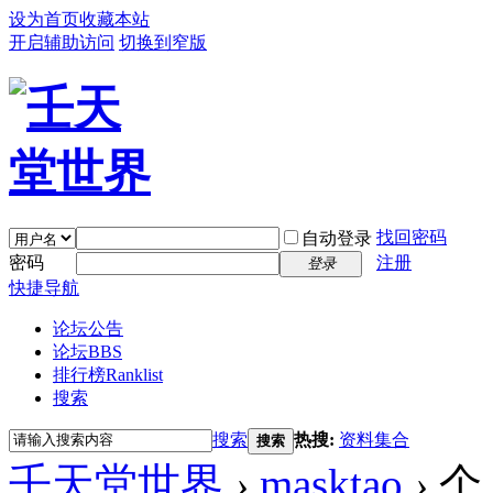
设为首页
收藏本站
开启辅助访问
切换到窄版
找回密码
自动登录
密码
注册
登录
快捷导航
论坛公告
论坛
BBS
排行榜
Ranklist
搜索
搜索
热搜:
资料集合
搜索
壬天堂世界
›
masktao
›
个