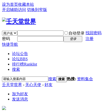
设为首页
收藏本站
开启辅助访问
切换到窄版
找回密码
自动登录
密码
注册
登录
快捷导航
论坛公告
论坛
BBS
排行榜
Ranklist
搜索
搜索
热搜:
资料集合
搜索
壬天堂世界
›
无心天使
›
好友
加为好友
发送消息