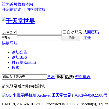
设为首页
收藏本站
开启辅助访问
切换到窄版
找回密码
自动登录
密码
注册
登录
快捷导航
论坛公告
论坛
BBS
排行榜
Ranklist
搜索
搜索
热搜:
资料集合
搜索
请先登录后才能继续浏览
|
小黑屋
|
手机版
|
Archiver
|
壬天堂世界
(
京ICP备05022083号
GMT+8, 2026-8-10 12:19
, Processed in 0.003075 second(s), 0 queri