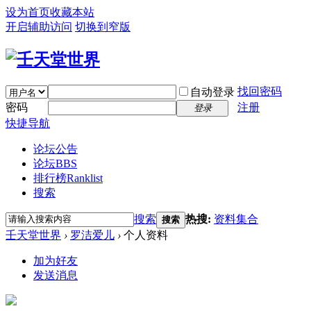
设为首页
收藏本站
开启辅助访问
切换到窄版
找回密码
自动登录
密码
注册
登录
快捷导航
论坛公告
论坛
BBS
排行榜
Ranklist
搜索
搜索
热搜:
资料集合
搜索
壬天堂世界
›
罗洁爱儿
›
个人资料
加为好友
发送消息