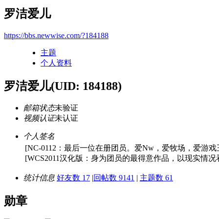
罗洁爱儿
https://bbs.newwise.com/?184188
主题
个人资料
罗洁爱儿
(UID: 184188)
邮箱状态
未验证
视频认证
未认证
个人签名
[NC-0112：最后一位在册团员。爱Nw，爱牧场，爱游戏
[WCS2011汉化版：身为团员的最得意作品，以现实情
统计信息
好友数 17
|
回帖数 9141
|
主题数 61
勋章