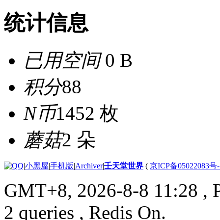
统计信息
已用空间
0 B
积分
88
N币
1452 枚
蘑菇
2 朵
|
小黑屋
|
手机版
|
Archiver
|
壬天堂世界
(
京ICP备05022083号
GMT+8, 2026-8-8 11:28
, 
2 queries , Redis On.