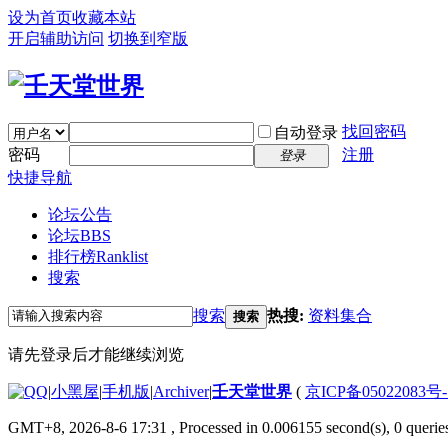
设为首页
收藏本站
开启辅助访问
切换到窄版
找回密码
自动登录
密码
注册
登录
快捷导航
论坛公告
论坛
BBS
排行榜
Ranklist
搜索
搜索
热搜:
资料集合
搜索
请先登录后才能继续浏览
|
小黑屋
|
手机版
|
Archiver
|
壬天堂世界
(
京ICP备05022083号
GMT+8, 2026-8-6 17:31
, Processed in 0.006155 second(s), 0 querie