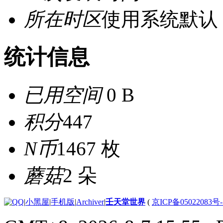
所在时区
使用系统默认
统计信息
已用空间
0 B
积分
447
N币
1467 枚
蘑菇
2 朵
|
小黑屋
|
手机版
|
Archiver
|
壬天堂世界
(
京ICP备05022083号