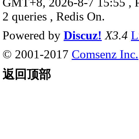
GMT+8, 2026-8-7 15:55
, 
2 queries , Redis On.
Powered by
Discuz!
X3.4
L
© 2001-2017
Comsenz Inc.
返回顶部