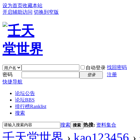
设为首页
收藏本站
开启辅助访问
切换到窄版
找回密码
自动登录
密码
注册
登录
快捷导航
论坛公告
论坛
BBS
排行榜
Ranklist
搜索
搜索
热搜:
资料集合
搜索
壬天堂世界
›
kao123456
›