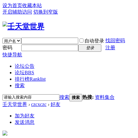
设为首页
收藏本站
开启辅助访问
切换到窄版
找回密码
自动登录
密码
注册
登录
快捷导航
论坛公告
论坛
BBS
排行榜
Ranklist
搜索
搜索
热搜:
资料集合
搜索
壬天堂世界
›
czcxczc
›
好友
加为好友
发送消息