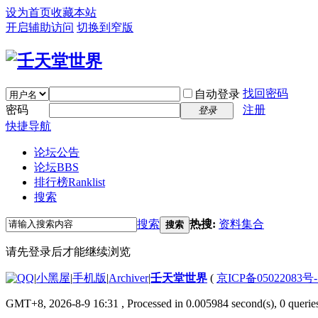
设为首页
收藏本站
开启辅助访问
切换到窄版
找回密码
自动登录
密码
注册
登录
快捷导航
论坛公告
论坛
BBS
排行榜
Ranklist
搜索
搜索
热搜:
资料集合
搜索
请先登录后才能继续浏览
|
小黑屋
|
手机版
|
Archiver
|
壬天堂世界
(
京ICP备05022083号
GMT+8, 2026-8-9 16:31
, Processed in 0.005984 second(s), 0 querie