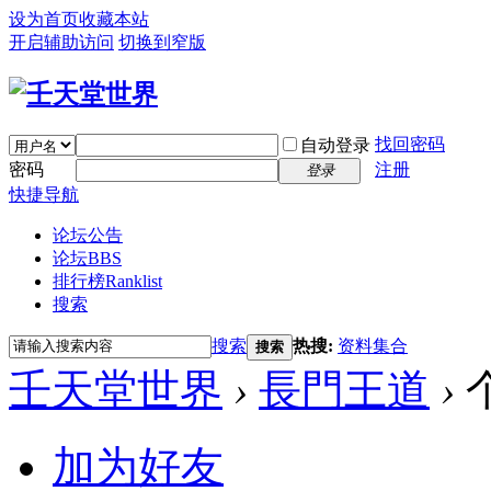
设为首页
收藏本站
开启辅助访问
切换到窄版
找回密码
自动登录
密码
注册
登录
快捷导航
论坛公告
论坛
BBS
排行榜
Ranklist
搜索
搜索
热搜:
资料集合
搜索
壬天堂世界
›
長門王道
›
加为好友