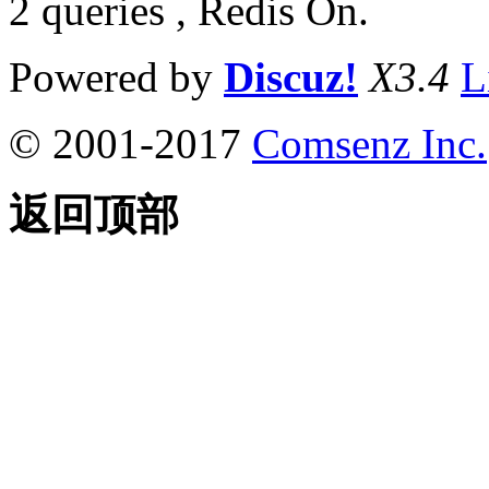
2 queries , Redis On.
Powered by
Discuz!
X3.4
L
© 2001-2017
Comsenz Inc.
返回顶部