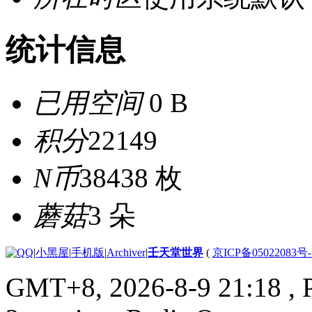
统计信息
已用空间
0 B
积分
22149
N币
38438 枚
蘑菇
3 朵
|
小黑屋
|
手机版
|
Archiver
|
壬天堂世界
(
京ICP备05022083号
GMT+8, 2026-8-9 21:18
, 