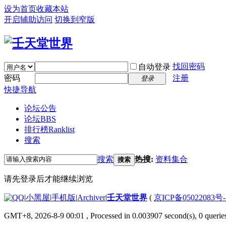
设为首页
收藏本站
开启辅助访问
切换到窄版
找回密码
自动登录
密码
注册
登录
快捷导航
论坛公告
论坛
BBS
排行榜
Ranklist
搜索
搜索
热搜:
资料集合
搜索
请先登录后才能继续浏览
|
小黑屋
|
手机版
|
Archiver
|
壬天堂世界
(
京ICP备05022083号
GMT+8, 2026-8-9 00:01
, Processed in 0.003907 second(s), 0 querie