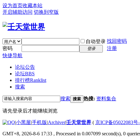
设为首页
收藏本站
开启辅助访问
切换到窄版
找回密码
自动登录
密码
注册
登录
快捷导航
论坛公告
论坛
BBS
排行榜
Ranklist
搜索
搜索
热搜:
资料集合
搜索
请先登录后才能继续浏览
|
小黑屋
|
手机版
|
Archiver
|
壬天堂世界
(
京ICP备05022083号
GMT+8, 2026-8-6 17:33
, Processed in 0.007099 second(s), 0 querie