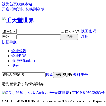
设为首页
收藏本站
开启辅助访问
切换到窄版
找回密码
自动登录
密码
注册
登录
快捷导航
论坛公告
论坛
BBS
排行榜
Ranklist
搜索
搜索
热搜:
资料集合
搜索
请先登录后才能继续浏览
|
小黑屋
|
手机版
|
Archiver
|
壬天堂世界
(
京ICP备05022083号
GMT+8, 2026-8-8 06:01
, Processed in 0.006421 second(s), 0 querie