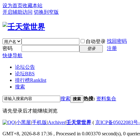
设为首页
收藏本站
开启辅助访问
切换到窄版
找回密码
自动登录
密码
注册
登录
快捷导航
论坛公告
论坛
BBS
排行榜
Ranklist
搜索
搜索
热搜:
资料集合
搜索
请先登录后才能继续浏览
|
小黑屋
|
手机版
|
Archiver
|
壬天堂世界
(
京ICP备05022083号
GMT+8, 2026-8-8 17:36
, Processed in 0.003370 second(s), 0 querie