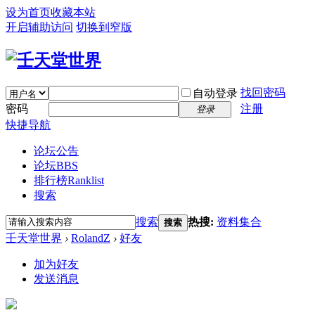
设为首页
收藏本站
开启辅助访问
切换到窄版
找回密码
自动登录
密码
注册
登录
快捷导航
论坛公告
论坛
BBS
排行榜
Ranklist
搜索
搜索
热搜:
资料集合
搜索
壬天堂世界
›
RolandZ
›
好友
加为好友
发送消息