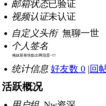
邮箱状态
已验证
视频认证
未认证
自定义头衔
無聊一世
个人签名
俺妹新卷快點出啊混蛋~!!!
统计信息
好友数 0
|
回帖
活跃概况
用户组
Nw资深