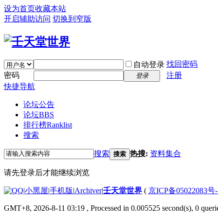
设为首页
收藏本站
开启辅助访问
切换到窄版
找回密码
自动登录
密码
注册
登录
快捷导航
论坛公告
论坛
BBS
排行榜
Ranklist
搜索
搜索
热搜:
资料集合
搜索
请先登录后才能继续浏览
|
小黑屋
|
手机版
|
Archiver
|
壬天堂世界
(
京ICP备05022083号
GMT+8, 2026-8-11 03:19
, Processed in 0.005525 second(s), 0 queri