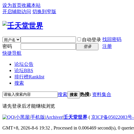
设为首页
收藏本站
开启辅助访问
切换到窄版
找回密码
自动登录
密码
注册
登录
快捷导航
论坛公告
论坛
BBS
排行榜
Ranklist
搜索
搜索
热搜:
资料集合
搜索
请先登录后才能继续浏览
|
小黑屋
|
手机版
|
Archiver
|
壬天堂世界
(
京ICP备05022083号
GMT+8, 2026-8-6 19:32
, Processed in 0.006469 second(s), 0 querie