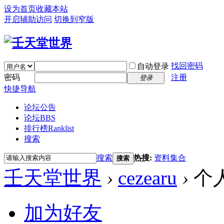
设为首页
收藏本站
开启辅助访问
切换到窄版
找回密码
自动登录
密码
注册
登录
快捷导航
论坛公告
论坛
BBS
排行榜
Ranklist
搜索
搜索
热搜:
资料集合
搜索
壬天堂世界
›
cezearu
›
个
加为好友