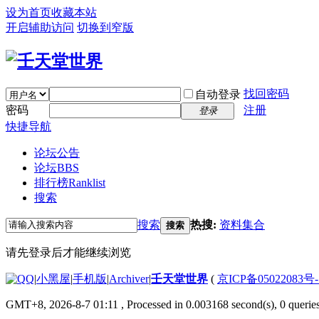
设为首页
收藏本站
开启辅助访问
切换到窄版
找回密码
自动登录
密码
注册
登录
快捷导航
论坛公告
论坛
BBS
排行榜
Ranklist
搜索
搜索
热搜:
资料集合
搜索
请先登录后才能继续浏览
|
小黑屋
|
手机版
|
Archiver
|
壬天堂世界
(
京ICP备05022083号
GMT+8, 2026-8-7 01:11
, Processed in 0.003168 second(s), 0 querie